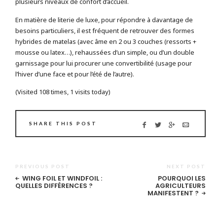
plusieurs niveaux de confort d’accueil.
En matière de literie de luxe, pour répondre à davantage de
besoins particuliers, il est fréquent de retrouver des formes
hybrides de matelas (avec âme en 2 ou 3 couches (ressorts +
mousse ou latex…), rehaussées d’un simple, ou d’un double
garnissage pour lui procurer une convertibilité (usage pour
l’hiver d’une face et pour l’été de l’autre).
(Visited 108 times, 1 visits today)
SHARE THIS POST
PREVIOUS POST
NEXT POST
WING FOIL ET WINDFOIL :
POURQUOI LES
QUELLES DIFFÉRENCES ?
AGRICULTEURS
MANIFESTENT ?