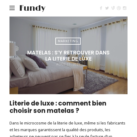
Fundy
MARKETING
MATELAS : S’Y RETROUVER DANS
LA LITERIE DE LUXE
AOÛT 31, 2021
Literie de luxe : comment bien
choisir son matelas ?
Dans le microcosme de la literie de luxe, même si les fabricants
et les marques garantissent la qualité des produits, les
acheteurs ne peuvent pas se fier à la seule facture d’un