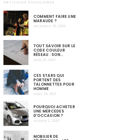
ARTICULES POPULAIRES
COMMENT FAIRE UNE
MARAUDE ?
décembre 29, 2020
TOUT SAVOIR SUR LE
CODE COULEUR
RÉSEAU : SON…
août 25, 2020
CES STARS QUI
PORTENT DES
TALONNETTES POUR
HOMME
mars 24, 2021
POURQUOI ACHETER
UNE MERCEDES
D’OCCASION ?
octobre 2, 2020
MOBILIER DE